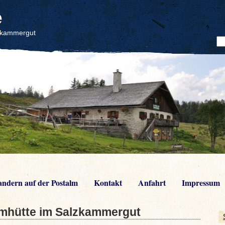
e
lzkammergut
ndern auf der Postalm
Kontakt
Anfahrt
Impressum
lmhütte im Salzkammergut