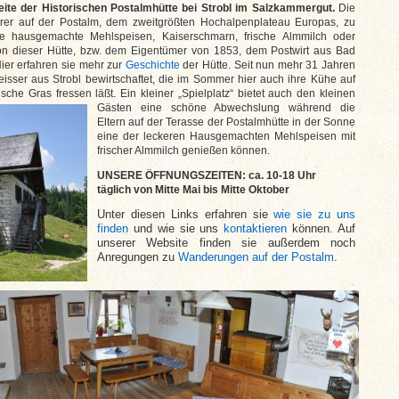
ite der Historischen Postalmhütte bei Strobl im Salzkammergut.
Die
erer auf der Postalm, dem zweitgrößten Hochalpenplateau Europas, zu
e hausgemachte Mehlspeisen, Kaiserschmarn, frische Almmilch oder
on dieser Hütte, bzw. dem Eigentümer von 1853, dem Postwirt aus Bad
Hier erfahren sie mehr zur
Geschichte
der Hütte. Seit nun mehr 31 Jahren
isser aus Strobl bewirtschaftet, die im Sommer hier auch ihre Kühe auf
sche Gras fressen läßt.
Ein kleiner „Spielplatz“ bietet auch den kleinen
Gästen eine schöne Abwechslung während die
Eltern auf der Terasse der Postalmhütte in der Sonne
eine der leckeren Hausgemachten Mehlspeisen mit
frischer Almmilch genießen können.
UNSERE ÖFFNUNGSZEITEN: ca. 10-18 Uhr
täglich von Mitte Mai bis Mitte Oktober
Unter diesen Links erfahren sie
wie sie zu uns
finden
und wie sie uns
kontaktieren
können. Auf
unserer Website finden sie außerdem noch
Anregungen zu
Wanderungen auf der Postalm
.