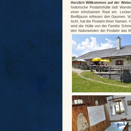
Herzlich Willkommen auf der Webse
historische Postalmhütte lädt Wand
einer erholsamen Rast ein. Lecker
Brettljausn erfreuen den Gaumen. V
Ischl, hat die Postalm ihren Namen. 
wird die Hütte von der Familie Schme
den Naturweiden der Postalm das fri